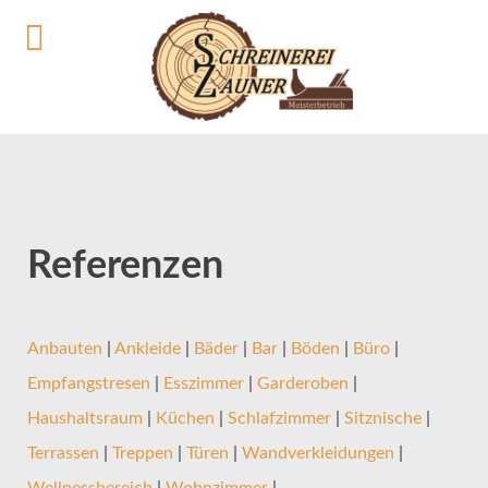
Referenzen
Anbauten
|
Ankleide
|
Bäder
|
Bar
|
Böden
|
Büro
|
Empfangstresen
|
Esszimmer
|
Garderoben
|
Haushaltsraum
|
Küchen
|
Schlafzimmer
|
Sitznische
|
Terrassen
|
Treppen
|
Türen
|
Wandverkleidungen
|
Wellnessbereich
|
Wohnzimmer
|