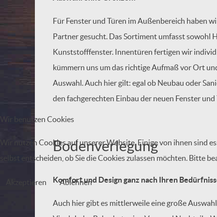
Für Fenster und Türen im Außenbereich haben wir
Partner gesucht. Das Sortiment umfasst sowohl H
Kunststofffenster. Innentüren fertigen wir individ
kümmern uns um das richtige Aufmaß vor Ort und 
Auswahl. Auch hier gilt: egal ob Neubau oder Sa
den fachgerechten Einbau der neuen Fenster und
Wir benutzen Cookies
Bodenverlegung
Wir nutzen Cookies auf unserer Website. Einige von ihnen sind es
selbst entscheiden, ob Sie die Cookies zulassen möchten. Bitte be
Komfort und Design ganz nach Ihren Bedürfnis
Akzeptieren
Ablehnen
Auch hier gibt es mittlerweile eine große Auswah