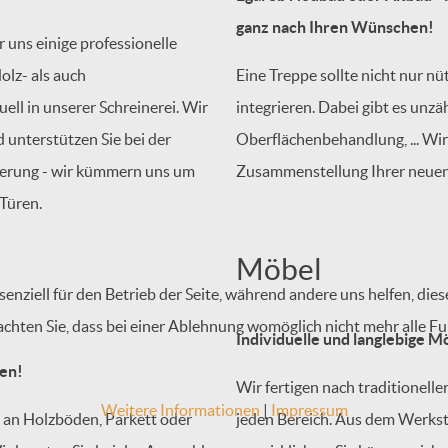
ganz nach Ihren Wünschen!
 uns einige professionelle
olz- als auch
Eine Treppe sollte nicht nur nüt
uell in unserer Schreinerei. Wir
integrieren. Dabei gibt es unzä
unterstützen Sie bei der
Oberflächenbehandlung, ... Wir
nierung - wir kümmern uns um
Zusammenstellung Ihrer neuen
 Türen.
Möbel
senziell für den Betrieb der Seite, während andere uns helfen, di
achten Sie, dass bei einer Ablehnung womöglich nicht mehr alle Fu
Individuelle und langlebige M
sen!
Wir fertigen nach traditionel
Weitere Informationen
|
Impressum
l an Holzböden, Parkett oder
jeden Bereich. Aus dem Werksto